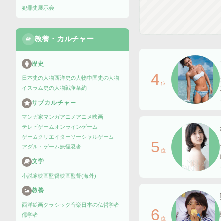
犯罪史
展示会
教養・カルチャー
歴史
4
日本史の人物
西洋史の人物
中国史の人物
位
イスラム史の人物
戦争
条約
サブカルチャー
マンガ家
マンガ
アニメ
アニメ映画
テレビゲーム
オンラインゲーム
ゲームクリエイター
ソーシャルゲーム
5
アダルトゲーム
妖怪
忍者
位
文学
小説家
映画監督
映画監督(海外)
教養
西洋絵画
クラシック音楽
日本の仏
哲学者
6
儒学者
位