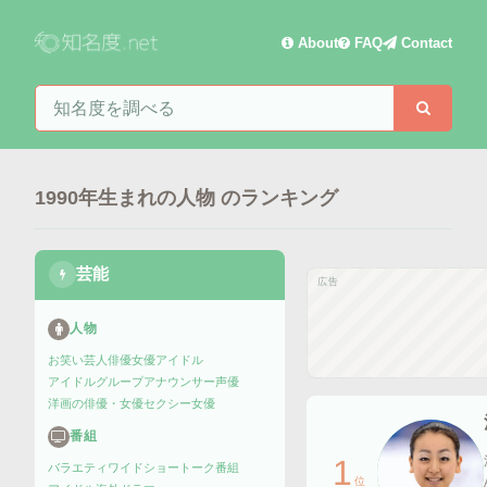
About
FAQ
Contact
知名度を検索
検索
1990年生まれの人物
のランキング
芸能
広告
人物
お笑い芸人
俳優
女優
アイドル
アイドルグループ
アナウンサー
声優
洋画の俳優・女優
セクシー女優
番組
1
バラエティ
ワイドショー
トーク番組
位