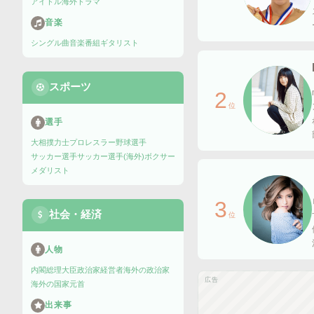
アイドル
海外ドラマ
音楽
シングル曲
音楽番組
ギタリスト
スポーツ
2
位
選手
大相撲力士
プロレスラー
野球選手
サッカー選手
サッカー選手(海外)
ボクサー
メダリスト
3
社会・経済
位
人物
内閣総理大臣
政治家
経営者
海外の政治家
広告
海外の国家元首
出来事