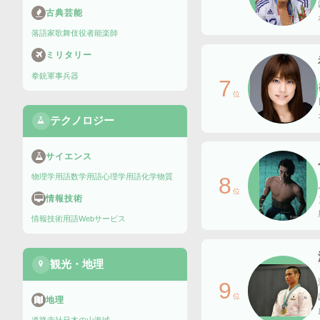
古典芸能
落語家
歌舞伎役者
能楽師
ミリタリー
拳銃
軍事兵器
7
位
テクノロジー
サイエンス
物理学用語
数学用語
心理学用語
化学物質
8
位
情報技術
情報技術用語
Webサービス
観光・地理
9
位
地理