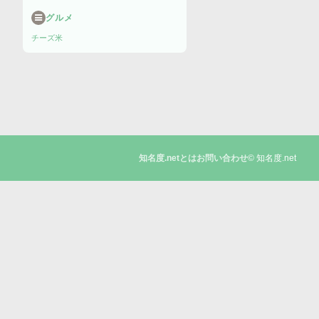
グルメ
チーズ
米
© 知名度.net
知名度.netとは
お問い合わせ