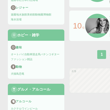
道路
寺社
日本の山
海域
レジャー
遊園地
水族館
美術館
動物園
博物館
海水浴場
10
位
ホビー・雑学
趣味
1
オートバイ
自動車
競走馬
パチンコ
ギター
ファッション雑誌
動物
広告
犬
猫
鳥
恐竜
グルメ・アルコール
アルコール
カクテル
ワイン
ビール