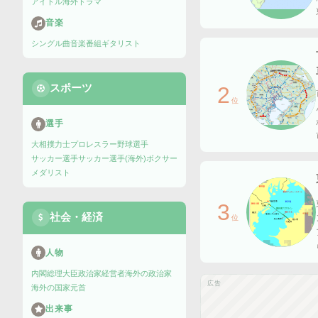
アイドル
海外ドラマ
音楽
シングル曲
音楽番組
ギタリスト
スポーツ
2
位
選手
大相撲力士
プロレスラー
野球選手
サッカー選手
サッカー選手(海外)
ボクサー
メダリスト
3
社会・経済
位
人物
内閣総理大臣
政治家
経営者
海外の政治家
広告
海外の国家元首
出来事