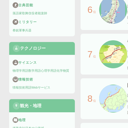
古典芸能
6
位
落語家
歌舞伎役者
能楽師
ミリタリー
拳銃
軍事兵器
テクノロジー
7
位
サイエンス
物理学用語
数学用語
心理学用語
化学物質
情報技術
情報技術用語
Webサービス
8
位
観光・地理
地理