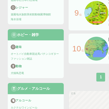
道路
寺社
日本の山
海域
レジャー
9
遊園地
水族館
美術館
動物園
博物館
位
海水浴場
ホビー・雑学
10
趣味
位
オートバイ
自動車
競走馬
パチンコ
ギター
ファッション雑誌
動物
犬
猫
鳥
恐竜
1
グルメ・アルコール
広告
アルコール
カクテル
ワイン
ビール