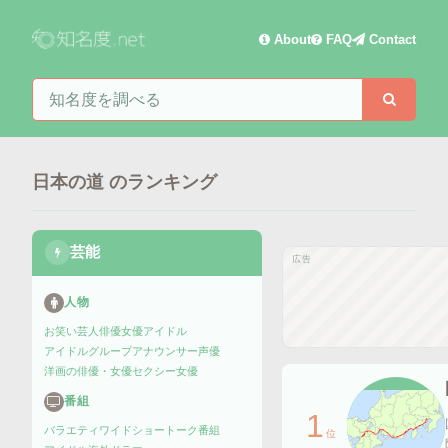
About
FAQ
Contact
知名度を検索
検索
日本の道
のランキング
芸能
広告
人物
お笑い芸人
俳優
女優
アイドル
アイドルグループ
アナウンサー
声優
洋画の俳優・女優
セクシー女優
番組
1
バラエティ
ワイドショー
トーク番組
位