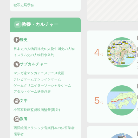
犯罪史
展示会
教養・カルチャー
歴史
日本史の人物
西洋史の人物
中国史の人物
4
イスラム史の人物
戦争
条約
位
サブカルチャー
マンガ家
マンガ
アニメ
アニメ映画
テレビゲーム
オンラインゲーム
ゲームクリエイター
ソーシャルゲーム
アダルトゲーム
妖怪
忍者
5
文学
位
小説家
映画監督
映画監督(海外)
教養
西洋絵画
クラシック音楽
日本の仏
哲学者
儒学者