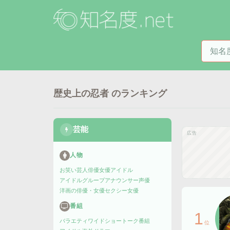
知名度
歴史上の忍者
のランキング
芸能
広告
人物
お笑い芸人
俳優
女優
アイドル
アイドルグループ
アナウンサー
声優
洋画の俳優・女優
セクシー女優
番組
1
バラエティ
ワイドショー
トーク番組
位