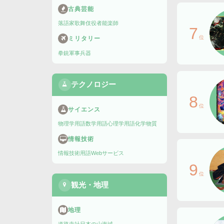
古典芸能
落語家
歌舞伎役者
能楽師
7
位
ミリタリー
拳銃
軍事兵器
テクノロジー
8
位
サイエンス
物理学用語
数学用語
心理学用語
化学物質
情報技術
情報技術用語
Webサービス
9
位
観光・地理
地理