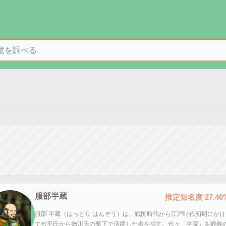
を検索
服部半蔵
推定知名度
27.46
服部 半蔵（はっとり はんぞう）は、戦国時代から江戸時代初期にかけ
て松平氏から徳川氏の麾下で活躍した者を指す。代々「半蔵」を通称