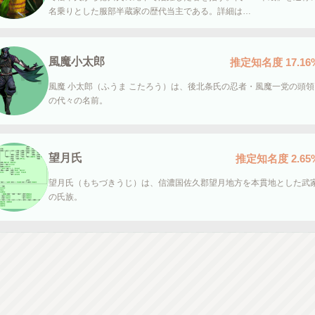
名乗りとした服部半蔵家の歴代当主である。詳細は…
風魔小太郎
推定知名度
17.16
風魔 小太郎（ふうま こたろう）は、後北条氏の忍者・風魔一党の頭領
の代々の名前。
望月氏
推定知名度
2.65
望月氏（もちづきうじ）は、信濃国佐久郡望月地方を本貫地とした武
の氏族。