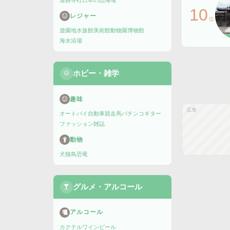
道路
寺社
日本の山
海域
10
レジャー
位
遊園地
水族館
美術館
動物園
博物館
海水浴場
ホビー・雑学
趣味
広告
オートバイ
自動車
競走馬
パチンコ
ギター
ファッション雑誌
動物
犬
猫
鳥
恐竜
グルメ・アルコール
アルコール
カクテル
ワイン
ビール