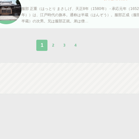
服部 正重（はっとり まさしげ、天正8年（1580年） - 承応元年（1652
年））は、江戸時代の旗本。通称は半蔵（はんぞう）。服部正成（服
半蔵）の次男。兄は服部正就。弟は僧…
1
2
3
4