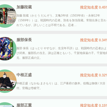
加藤段蔵
推定知名度
0.45
加藤 段蔵（かとう だんぞう、文亀3年頃（1503年頃）- 永禄12年
（1569年））は、戦国時代の忍者。別名を加当段蔵。常陸出身と言わ
れているが、詳しいことは不明である。忍者…
服部保長
推定知名度
0.34
服部 保長（はっとり やすなが、生没年不詳）は、戦国時代の忍者およ
び武将。服部氏の当主。諱は正種ともいう。千賀地保遠の子。千賀地
元、服部正成の父。
中根正盛
推定知名度
0.32
中根正盛（なかね まさもり）は、江戸幕府の旗本。役職は御側 / 大目
付。官職は壱岐守。
服部正重
推定知名度
0.15