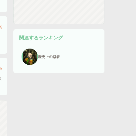
%
関連するランキング
歴史上の忍者
%
家