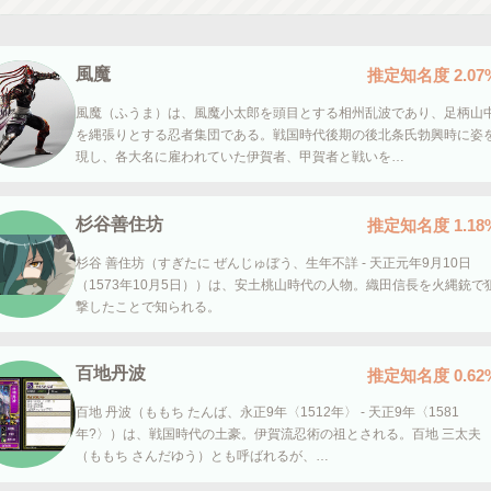
風魔
推定知名度
2.07
風魔（ふうま）は、風魔小太郎を頭目とする相州乱波であり、足柄山
を縄張りとする忍者集団である。戦国時代後期の後北条氏勃興時に姿
現し、各大名に雇われていた伊賀者、甲賀者と戦いを…
杉谷善住坊
推定知名度
1.18
杉谷 善住坊（すぎたに ぜんじゅぼう、生年不詳 - 天正元年9月10日
（1573年10月5日））は、安土桃山時代の人物。織田信長を火縄銃で
撃したことで知られる。
百地丹波
推定知名度
0.62
百地 丹波（ももち たんば、永正9年〈1512年〉 - 天正9年〈1581
年?〉）は、戦国時代の土豪。伊賀流忍術の祖とされる。百地 三太夫
（ももち さんだゆう）とも呼ばれるが、…