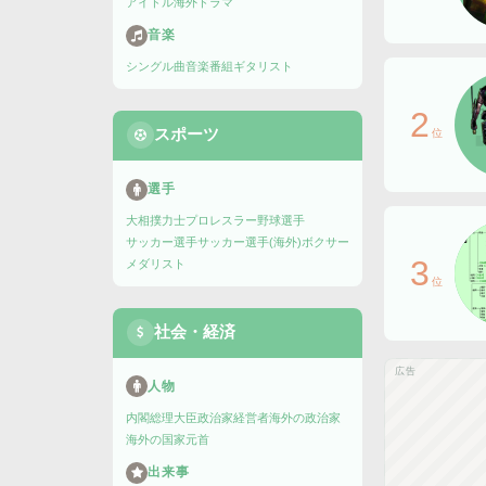
アイドル
海外ドラマ
音楽
シングル曲
音楽番組
ギタリスト
2
スポーツ
位
選手
大相撲力士
プロレスラー
野球選手
サッカー選手
サッカー選手(海外)
ボクサー
3
メダリスト
位
社会・経済
広告
人物
内閣総理大臣
政治家
経営者
海外の政治家
海外の国家元首
出来事