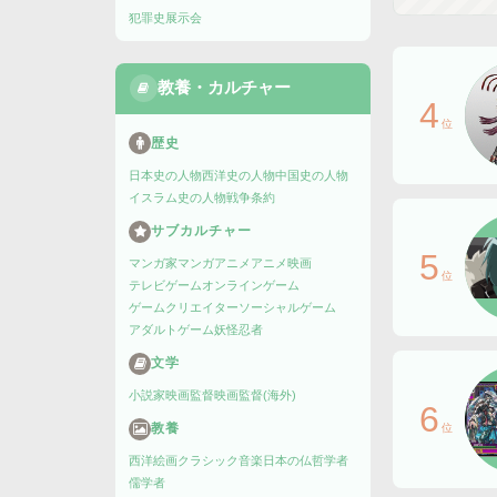
犯罪史
展示会
教養・カルチャー
4
位
歴史
日本史の人物
西洋史の人物
中国史の人物
イスラム史の人物
戦争
条約
サブカルチャー
5
マンガ家
マンガ
アニメ
アニメ映画
位
テレビゲーム
オンラインゲーム
ゲームクリエイター
ソーシャルゲーム
アダルトゲーム
妖怪
忍者
文学
小説家
映画監督
映画監督(海外)
6
教養
位
西洋絵画
クラシック音楽
日本の仏
哲学者
儒学者