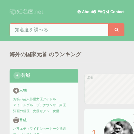
About
FAQ
Contact
知名度を検索
検索
海外の国家元首
のランキング
芸能
広告
人物
お笑い芸人
俳優
女優
アイドル
アイドルグループ
アナウンサー
声優
洋画の俳優・女優
セクシー女優
番組
バラエティ
ワイドショー
トーク番組
1