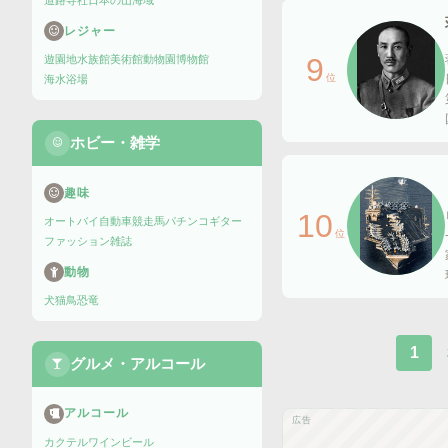
道路
寺社
日本の山
海域
レジャー
9
遊園地
水族館
美術館
動物園
博物館
位
海水浴場
ホビー・雑学
趣味
10
オートバイ
自動車
競走馬
パチンコ
ギター
位
ファッション雑誌
動物
犬
猫
鳥
恐竜
1
グルメ・アルコール
アルコール
広告
カクテル
ワイン
ビール