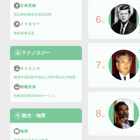
古典芸能
落語家
歌舞伎役者
能楽師
6
位
ミリタリー
拳銃
軍事兵器
テクノロジー
7
位
サイエンス
物理学用語
数学用語
心理学用語
化学物質
情報技術
情報技術用語
Webサービス
8
観光・地理
位
ア
地理