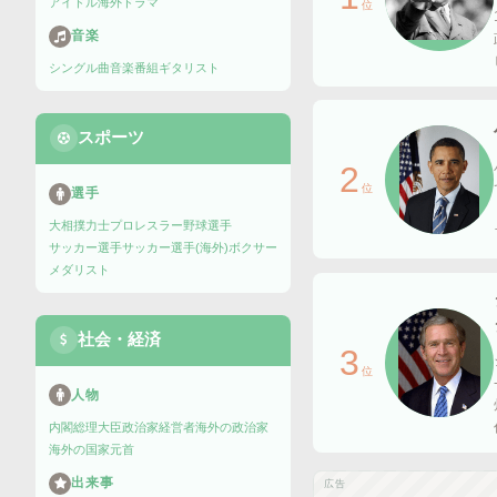
アイドル
海外ドラマ
位
音楽
シングル曲
音楽番組
ギタリスト
スポーツ
2
位
選手
大相撲力士
プロレスラー
野球選手
サッカー選手
サッカー選手(海外)
ボクサー
メダリスト
社会・経済
3
位
人物
内閣総理大臣
政治家
経営者
海外の政治家
海外の国家元首
出来事
広告