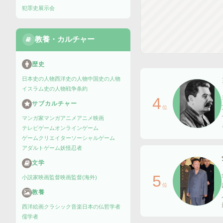
犯罪史
展示会
教養・カルチャー
歴史
日本史の人物
西洋史の人物
中国史の人物
イスラム史の人物
戦争
条約
4
サブカルチャー
位
マンガ家
マンガ
アニメ
アニメ映画
テレビゲーム
オンラインゲーム
ゲームクリエイター
ソーシャルゲーム
アダルトゲーム
妖怪
忍者
文学
5
小説家
映画監督
映画監督(海外)
位
教養
西洋絵画
クラシック音楽
日本の仏
哲学者
儒学者