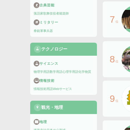
古典芸能
落語家
歌舞伎役者
能楽師
7
位
ミリタリー
拳銃
軍事兵器
テクノロジー
8
位
サイエンス
物理学用語
数学用語
心理学用語
化学物質
情報技術
情報技術用語
Webサービス
9
位
観光・地理
地理