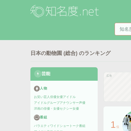
知名度
日本の動物園 (総合)
のランキング
芸能
広告
人物
お笑い芸人
俳優
女優
アイドル
アイドルグループ
アナウンサー
声優
洋画の俳優・女優
セクシー女優
番組
1
バラエティ
ワイドショー
トーク番組
位