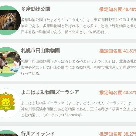
多摩動物公園
推定知名度
48.48
多摩動物公園（たまどうぶつこうえん）は、東京都日野市に位置する
物園である。多摩動物園と呼ばれることも多く、恩賜上野動物園と並
日本有数の動物園である。都市公園としての名称は、…
札幌市円山動物園
推定知名度
41.81
札幌市円山動物園（さっぽろしまるやまどうぶつえん）は、北海道札
市中央区宮ヶ丘の円山公園内にある動物園。札幌市環境局が管理運営
行っている。
よこはま動物園ズーラシア
推定知名度
40.37
よこはま動物園ズーラシア（よこはまどうぶつえん ズーラシア）は、
神奈川県横浜市旭区にある動物園である。正式名称は「横浜市立よこ
ま動物園」。“ズーラシア (Zoorasia)”…
行川アイランド
推定知名度
38.27