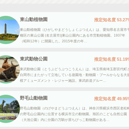
東山動植物園
推定知名度
53.27
東山動植物園（ひがしやまどうしょくぶつえん）は、愛知県名古屋市
種区の東山公園 (名古屋市)|東山公園内にある市営動植物園。1937年
（昭和12年）に開園した。2015年度の年…
東武動物公園
推定知名度
51.19
東武動物公園（とうぶどうぶつこうえん）は、埼玉県南埼玉郡宮代町
白岡市にまたがって立地している遊園地・動物園・プールからなる大
模アミューズメント・レジャー施設。東武鉄道グルー…
野毛山動物園
推定知名度
49.95
野毛山動物園（のげやまどうぶつえん）は、神奈川県横浜市西区老松
の野毛山公園内に位置する横浜市立の動物園。旭区のこども自然公園
（大池公園）内に分園の万騎が原ちびっこ動物園がある…