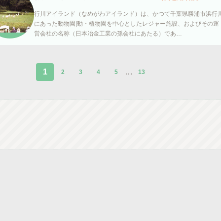
行川アイランド（なめがわアイランド）は、かつて千葉県勝浦市浜行
にあった動物園|動・植物園を中心としたレジャー施設、およびその運
営会社の名称（日本冶金工業の孫会社にあたる）であ…
1
…
2
3
4
5
13