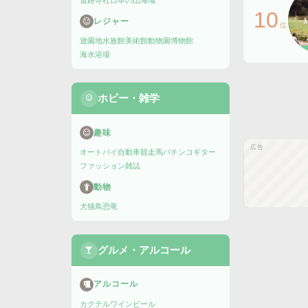
道路
寺社
日本の山
海域
10
レジャー
位
遊園地
水族館
美術館
動物園
博物館
海水浴場
ホビー・雑学
趣味
広告
オートバイ
自動車
競走馬
パチンコ
ギター
ファッション雑誌
動物
犬
猫
鳥
恐竜
グルメ・アルコール
アルコール
カクテル
ワイン
ビール