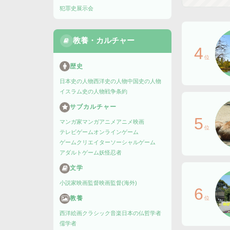
犯罪史
展示会
教養・カルチャー
4
位
歴史
日本史の人物
西洋史の人物
中国史の人物
イスラム史の人物
戦争
条約
サブカルチャー
5
マンガ家
マンガ
アニメ
アニメ映画
位
テレビゲーム
オンラインゲーム
ゲームクリエイター
ソーシャルゲーム
アダルトゲーム
妖怪
忍者
文学
小説家
映画監督
映画監督(海外)
6
教養
位
西洋絵画
クラシック音楽
日本の仏
哲学者
儒学者