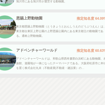
旭川市にある旭川市が運営する動物園。
恩賜上野動物園
推定知名度
64.09
東京都恩賜上野動物園（とうきょうとおんしうえのどうぶつえん）は
東京都台東区上野公園の上野恩賜公園内にある東京都立の動物園であ
る。通称上野動物園。
アドベンチャーワールド
推定知名度
60.63
アドベンチャーワールドは、和歌山県西牟婁郡白浜町にある動物園、
族館、遊園地が一体になったテーマパークである。大阪府松原市に本
を置く株式会社丸末（不動産業|不動産・建設業）の…