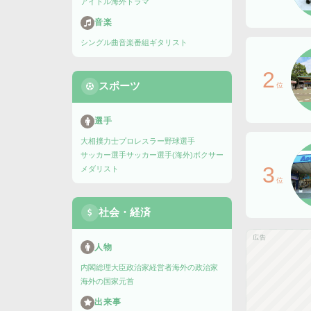
アイドル
海外ドラマ
音楽
シングル曲
音楽番組
ギタリスト
2
スポーツ
位
選手
大相撲力士
プロレスラー
野球選手
サッカー選手
サッカー選手(海外)
ボクサー
3
メダリスト
位
社会・経済
広告
人物
内閣総理大臣
政治家
経営者
海外の政治家
海外の国家元首
出来事