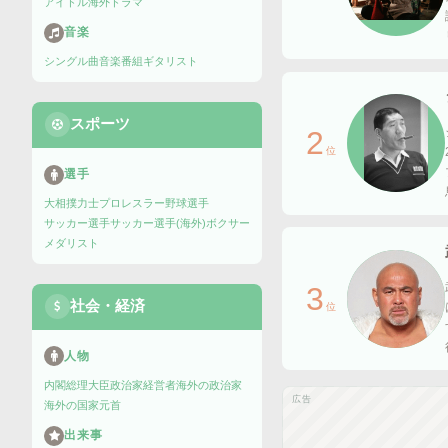
アイドル
海外ドラマ
音楽
シングル曲
音楽番組
ギタリスト
スポーツ
2
位
選手
大相撲力士
プロレスラー
野球選手
サッカー選手
サッカー選手(海外)
ボクサー
メダリスト
3
社会・経済
位
人物
内閣総理大臣
政治家
経営者
海外の政治家
広告
海外の国家元首
出来事