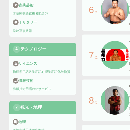
古典芸能
6
位
落語家
歌舞伎役者
能楽師
ミリタリー
拳銃
軍事兵器
テクノロジー
7
位
サイエンス
物理学用語
数学用語
心理学用語
化学物質
情報技術
情報技術用語
Webサービス
8
位
観光・地理
地理