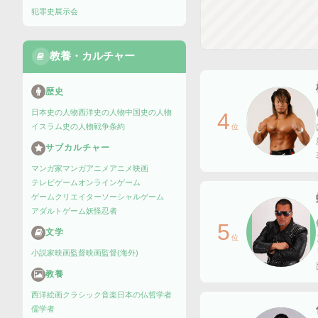
犯罪史
展示会
教養・カルチャー
歴史
日本史の人物
西洋史の人物
中国史の人物
4
イスラム史の人物
戦争
条約
位
サブカルチャー
マンガ家
マンガ
アニメ
アニメ映画
テレビゲーム
オンラインゲーム
ゲームクリエイター
ソーシャルゲーム
アダルトゲーム
妖怪
忍者
5
文学
位
小説家
映画監督
映画監督(海外)
教養
西洋絵画
クラシック音楽
日本の仏
哲学者
儒学者