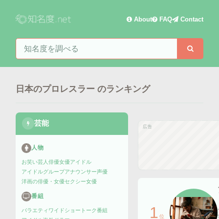
About
FAQ
Contact
知名度を検索
検索
日本のプロレスラー
のランキング
芸能
広告
人物
お笑い芸人
俳優
女優
アイドル
アイドルグループ
アナウンサー
声優
洋画の俳優・女優
セクシー女優
番組
1
バラエティ
ワイドショー
トーク番組
位