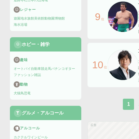
道路
寺社
日本の山
海域
レジャー
9
遊園地
水族館
美術館
動物園
博物館
位
海水浴場
ホビー・雑学
趣味
10
位
オートバイ
自動車
競走馬
パチンコ
ギター
ファッション雑誌
動物
犬
猫
鳥
恐竜
1
グルメ・アルコール
広告
アルコール
カクテル
ワイン
ビール