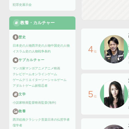
犯罪史
展示会
教養・カルチャー
歴史
日本史の人物
西洋史の人物
中国史の人物
4
イスラム史の人物
戦争
条約
位
サブカルチャー
マンガ家
マンガ
アニメ
アニメ映画
テレビゲーム
オンラインゲーム
ゲームクリエイター
ソーシャルゲーム
アダルトゲーム
妖怪
忍者
5
文学
位
小説家
映画監督
映画監督(海外)
教養
西洋絵画
クラシック音楽
日本の仏
哲学者
儒学者