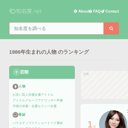
About
FAQ
Contact
知名度を検索
検索
1986年生まれの人物
のランキング
芸能
広告
人物
お笑い芸人
俳優
女優
アイドル
アイドルグループ
アナウンサー
声優
洋画の俳優・女優
セクシー女優
番組
1
バラエティ
ワイドショー
トーク番組
位