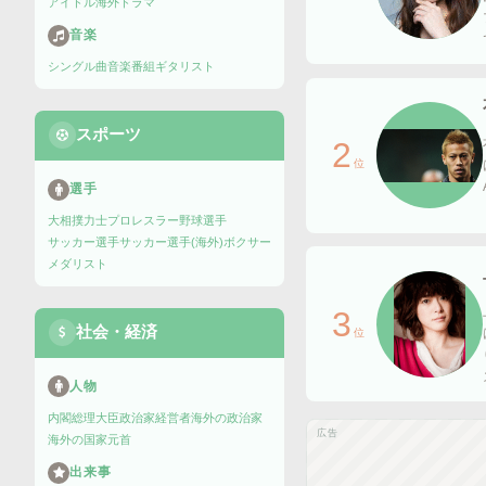
アイドル
海外ドラマ
音楽
シングル曲
音楽番組
ギタリスト
スポーツ
2
位
選手
大相撲力士
プロレスラー
野球選手
サッカー選手
サッカー選手(海外)
ボクサー
メダリスト
3
社会・経済
位
人物
内閣総理大臣
政治家
経営者
海外の政治家
広告
海外の国家元首
出来事