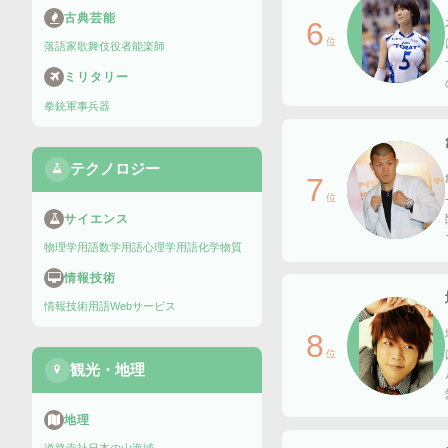
古典芸能
6
位
落語家
歌舞伎役者
能楽師
ミリタリー
拳銃
軍事兵器
テクノロジー
7
位
サイエンス
物理学用語
数学用語
心理学用語
化学物質
情報技術
情報技術用語
Webサービス
8
位
観光・地理
地理