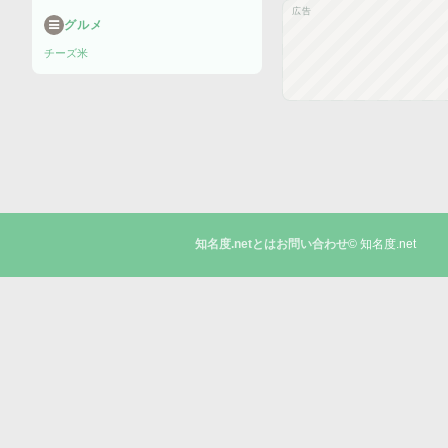
広告
グルメ
チーズ
米
© 知名度.net
知名度.netとは
お問い合わせ