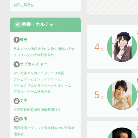
犯罪史
展示会
教養・カルチャー
歴史
4
日本史の人物
西洋史の人物
中国史の人物
位
イスラム史の人物
戦争
条約
サブカルチャー
マンガ家
マンガ
アニメ
アニメ映画
テレビゲーム
オンラインゲーム
ゲームクリエイター
ソーシャルゲーム
5
アダルトゲーム
妖怪
忍者
位
文学
小説家
映画監督
映画監督(海外)
教養
西洋絵画
クラシック音楽
日本の仏
哲学者
儒学者