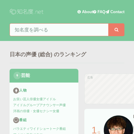
About
FAQ
Contact
知名度を検索
検索
日本の声優 (総合)
のランキング
芸能
広告
人物
お笑い芸人
俳優
女優
アイドル
アイドルグループ
アナウンサー
声優
洋画の俳優・女優
セクシー女優
番組
1
バラエティ
ワイドショー
トーク番組
位