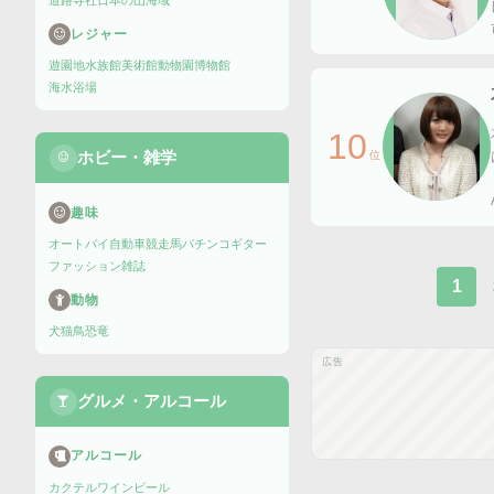
道路
寺社
日本の山
海域
レジャー
遊園地
水族館
美術館
動物園
博物館
海水浴場
10
ホビー・雑学
位
趣味
オートバイ
自動車
競走馬
パチンコ
ギター
ファッション雑誌
1
動物
犬
猫
鳥
恐竜
広告
グルメ・アルコール
アルコール
カクテル
ワイン
ビール