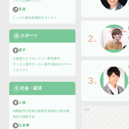
アイドル
海外ドラマ
音楽
シングル曲
音楽番組
ギタリスト
スポーツ
2
位
選手
大相撲力士
プロレスラー
野球選手
サッカー選手
サッカー選手(海外)
ボクサー
メダリスト
3
位
社会・経済
人物
広告
内閣総理大臣
政治家
経営者
海外の政治家
海外の国家元首
出来事