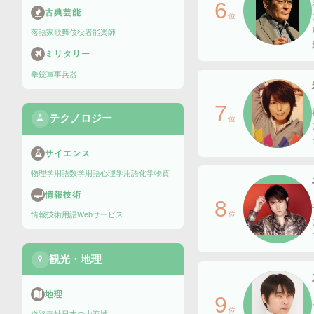
6
古典芸能
位
落語家
歌舞伎役者
能楽師
ミリタリー
拳銃
軍事兵器
7
テクノロジー
位
サイエンス
物理学用語
数学用語
心理学用語
化学物質
情報技術
8
位
情報技術用語
Webサービス
観光・地理
地理
9
位