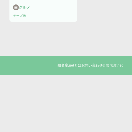
グルメ
チーズ
米
© 知名度.net
知名度.netとは
お問い合わせ