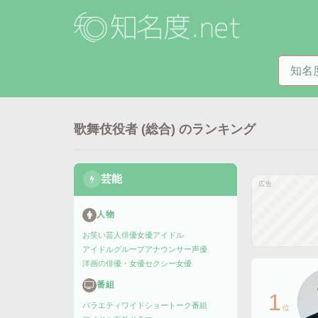
知名度
歌舞伎役者 (総合)
のランキング
芸能
広告
人物
お笑い芸人
俳優
女優
アイドル
アイドルグループ
アナウンサー
声優
洋画の俳優・女優
セクシー女優
番組
1
バラエティ
ワイドショー
トーク番組
位