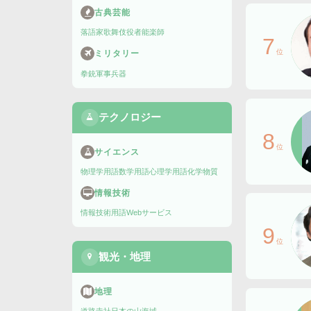
古典芸能
落語家
歌舞伎役者
能楽師
7
位
ミリタリー
拳銃
軍事兵器
テクノロジー
8
位
サイエンス
物理学用語
数学用語
心理学用語
化学物質
情報技術
情報技術用語
Webサービス
9
位
観光・地理
地理