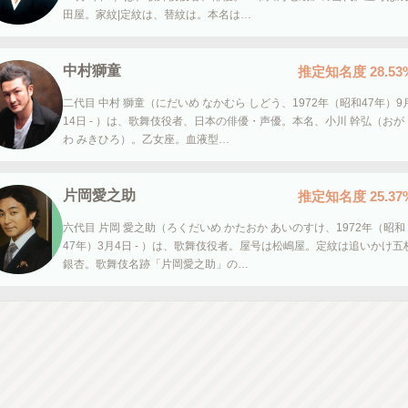
田屋。家紋|定紋は、替紋は。本名は…
中村獅童
推定知名度
28.53
二代目 中村 獅童（にだいめ なかむら しどう、1972年（昭和47年）9
14日 - ）は、歌舞伎役者、日本の俳優・声優。本名、小川 幹弘（おが
わ みきひろ）。乙女座。血液型…
片岡愛之助
推定知名度
25.37
六代目 片岡 愛之助（ろくだいめ かたおか あいのすけ、1972年（昭和
47年）3月4日 - ）は、歌舞伎役者。屋号は松嶋屋。定紋は追いかけ五
銀杏。歌舞伎名跡「片岡愛之助」の…