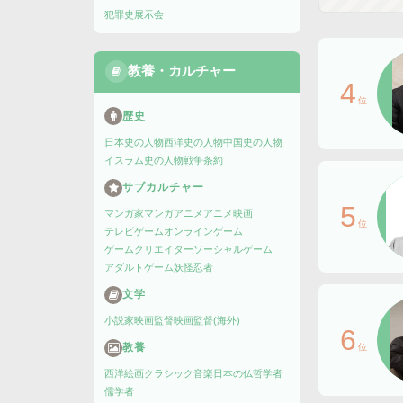
犯罪史
展示会
教養・カルチャー
4
位
歴史
日本史の人物
西洋史の人物
中国史の人物
イスラム史の人物
戦争
条約
サブカルチャー
5
マンガ家
マンガ
アニメ
アニメ映画
位
テレビゲーム
オンラインゲーム
ゲームクリエイター
ソーシャルゲーム
アダルトゲーム
妖怪
忍者
文学
小説家
映画監督
映画監督(海外)
6
教養
位
西洋絵画
クラシック音楽
日本の仏
哲学者
儒学者