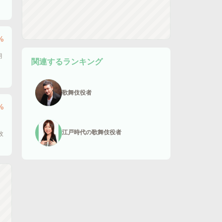
%
月
関連するランキング
歌舞伎役者
%
江戸時代の歌舞伎役者
枚