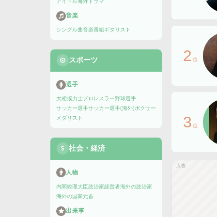
アイドル
海外ドラマ
音楽
シングル曲
音楽番組
ギタリスト
2
スポーツ
位
選手
大相撲力士
プロレスラー
野球選手
サッカー選手
サッカー選手(海外)
ボクサー
3
メダリスト
位
社会・経済
広告
人物
内閣総理大臣
政治家
経営者
海外の政治家
海外の国家元首
出来事