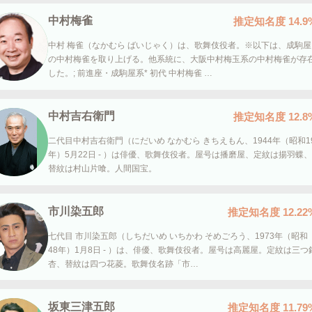
中村梅雀
推定知名度
14.9
中村 梅雀（なかむら ばいじゃく）は、歌舞伎役者。※以下は、成駒屋
の中村梅雀を取り上げる。他系統に、大阪中村梅玉系の中村梅雀が存
した。; 前進座・成駒屋系* 初代 中村梅雀 …
中村吉右衛門
推定知名度
12.8
二代目中村吉右衛門（にだいめ なかむら きちえもん、1944年（昭和1
年）5月22日 - ）は俳優、歌舞伎役者。屋号は播磨屋、定紋は揚羽蝶、
替紋は村山片喰。人間国宝。
市川染五郎
推定知名度
12.22
七代目 市川染五郎（しちだいめ いちかわ そめごろう、1973年（昭和
48年）1月8日 - ）は、俳優、歌舞伎役者。屋号は高麗屋。定紋は三つ
杏、替紋は四つ花菱。歌舞伎名跡「市…
坂東三津五郎
推定知名度
11.79