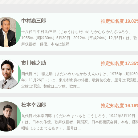
中村勘三郎
推定知名度
19.02
十八代目 中村 勘三郎（じゅうはちだいめ なかむら かんざぶろう、
1955年（昭和30年）5月30日 - 2012年（平成24年）12月5日）は、歌
舞伎役者、俳優。本名は波野 …
市川猿之助
推定知名度
17.35
四代目 市川 猿之助（よだいめ いちかわ えんのすけ、1975年（昭和50
年）11月26日 - ）は、東京都出身の俳優、歌舞伎役者。屋号は澤瀉屋
定紋は澤瀉、替紋は三ツ猿。歌舞…
松本幸四郎
推定知名度
16.16
九代目 松本幸四郎（くだいめ まつもと こうしろう、1942年8月19日 -
）は、日本の俳優、歌舞伎役者、舞踊家。日本藝術院会員。本名、藤
昭暁（ふじま てるあき）。屋号は…