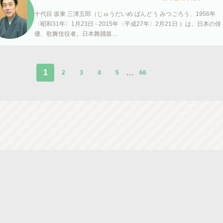
十代目 坂東 三津五郎（じゅうだいめ ばんどう みつごろう、1956年
〈昭和31年〉1月23日 - 2015年〈平成27年〉2月21日 ）は、日本の俳
優、歌舞伎役者。日本舞踊坂…
1
…
2
3
4
5
66