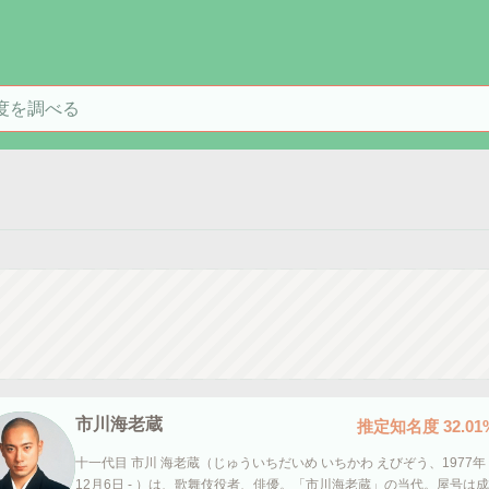
を検索
市川海老蔵
推定知名度
32.01
十一代目 市川 海老蔵（じゅういちだいめ いちかわ えびぞう、1977年
12月6日 - ）は、歌舞伎役者、俳優。「市川海老蔵」の当代。屋号は成