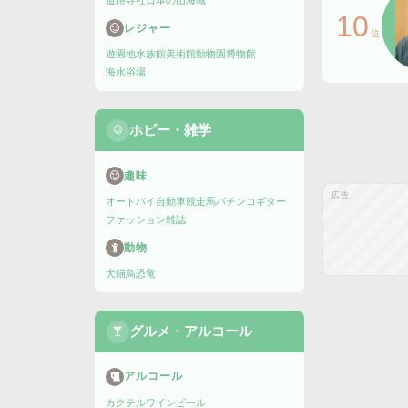
道路
寺社
日本の山
海域
10
レジャー
位
遊園地
水族館
美術館
動物園
博物館
海水浴場
ホビー・雑学
趣味
広告
オートバイ
自動車
競走馬
パチンコ
ギター
ファッション雑誌
動物
犬
猫
鳥
恐竜
グルメ・アルコール
アルコール
カクテル
ワイン
ビール