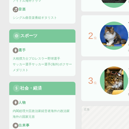
アイドル
海外ドラマ
音楽
シングル曲
音楽番組
ギタリスト
2
スポーツ
位
選手
大相撲力士
プロレスラー
野球選手
サッカー選手
サッカー選手(海外)
ボクサー
メダリスト
3
位
社会・経済
人物
広告
内閣総理大臣
政治家
経営者
海外の政治家
海外の国家元首
出来事