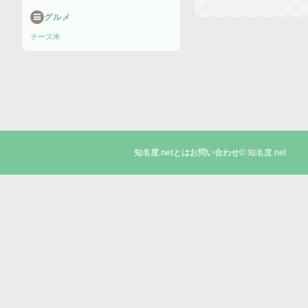
グルメ
チーズ
米
© 知名度.net
知名度.netとは
お問い合わせ