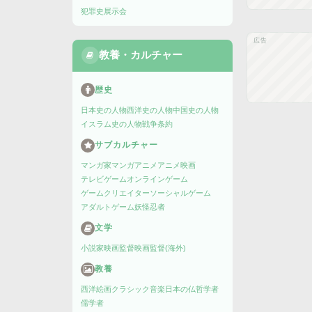
犯罪史
展示会
広告
教養・カルチャー
歴史
日本史の人物
西洋史の人物
中国史の人物
イスラム史の人物
戦争
条約
サブカルチャー
マンガ家
マンガ
アニメ
アニメ映画
テレビゲーム
オンラインゲーム
ゲームクリエイター
ソーシャルゲーム
アダルトゲーム
妖怪
忍者
文学
小説家
映画監督
映画監督(海外)
教養
西洋絵画
クラシック音楽
日本の仏
哲学者
儒学者