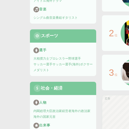
アイドル
海外ドラマ
音楽
シングル曲
音楽番組
ギタリスト
2
スポーツ
位
選手
大相撲力士
プロレスラー
野球選手
サッカー選手
サッカー選手(海外)
ボクサー
3
メダリスト
位
社会・経済
広告
人物
内閣総理大臣
政治家
経営者
海外の政治家
海外の国家元首
出来事