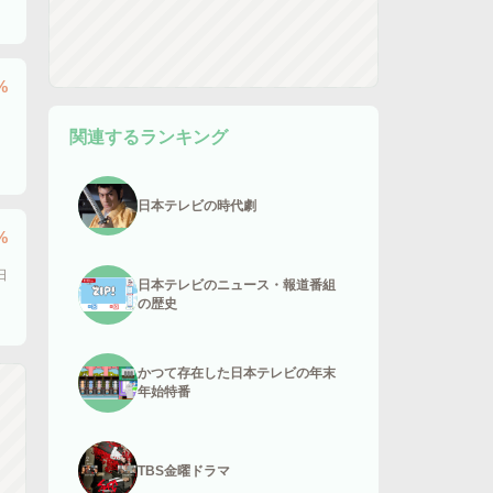
%
）
関連するランキング
日本テレビの時代劇
%
日
日本テレビのニュース・報道番組
の歴史
かつて存在した日本テレビの年末
年始特番
TBS金曜ドラマ