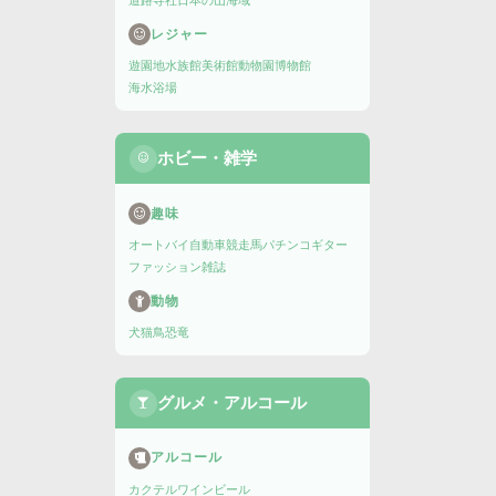
道路
寺社
日本の山
海域
レジャー
遊園地
水族館
美術館
動物園
博物館
海水浴場
ホビー・雑学
趣味
オートバイ
自動車
競走馬
パチンコ
ギター
ファッション雑誌
動物
犬
猫
鳥
恐竜
グルメ・アルコール
アルコール
カクテル
ワイン
ビール