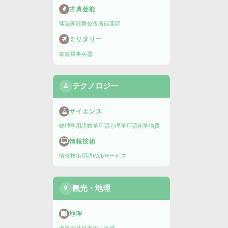
古典芸能
落語家
歌舞伎役者
能楽師
ミリタリー
拳銃
軍事兵器
テクノロジー
サイエンス
物理学用語
数学用語
心理学用語
化学物質
情報技術
情報技術用語
Webサービス
観光・地理
地理