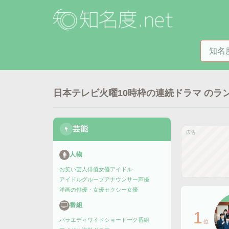
知名度
日本テレビ火曜10時枠の連続ドラマ
のラ
芸能
広告
人物
お笑い芸人
俳優
女優
アイドル
アイドルグループ
アナウンサー
声優
洋画の俳優・女優
セクシー女優
番組
1
バラエティ
ワイドショー
トーク番組
位