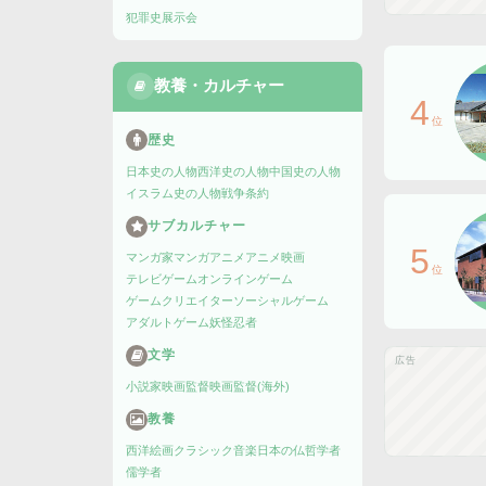
犯罪史
展示会
教養・カルチャー
4
位
歴史
日本史の人物
西洋史の人物
中国史の人物
イスラム史の人物
戦争
条約
サブカルチャー
5
マンガ家
マンガ
アニメ
アニメ映画
位
テレビゲーム
オンラインゲーム
ゲームクリエイター
ソーシャルゲーム
アダルトゲーム
妖怪
忍者
文学
広告
小説家
映画監督
映画監督(海外)
教養
西洋絵画
クラシック音楽
日本の仏
哲学者
儒学者