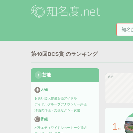
知名度
第40回BCS賞
のランキング
芸能
広告
人物
お笑い芸人
俳優
女優
アイドル
アイドルグループ
アナウンサー
声優
洋画の俳優・女優
セクシー女優
番組
1
バラエティ
ワイドショー
トーク番組
位