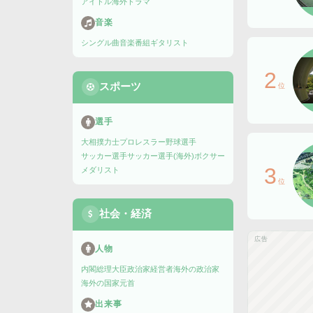
アイドル
海外ドラマ
音楽
シングル曲
音楽番組
ギタリスト
2
スポーツ
位
選手
大相撲力士
プロレスラー
野球選手
サッカー選手
サッカー選手(海外)
ボクサー
3
メダリスト
位
社会・経済
広告
人物
内閣総理大臣
政治家
経営者
海外の政治家
海外の国家元首
出来事