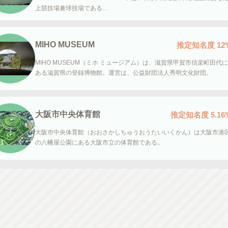
上競技場兼球技場である…
MIHO MUSEUM
推定知名度
12
MIHO MUSEUM（ミホ ミュージアム）は、滋賀県甲賀市信楽町田代に
ある滋賀県の登録博物館。運営は、公益財団法人秀明文化財団。
大阪市中央体育館
推定知名度
5.16
大阪市中央体育館（おおさかしちゅうおうたいいくかん）は大阪市港
の八幡屋公園にある大阪市立の体育館である。