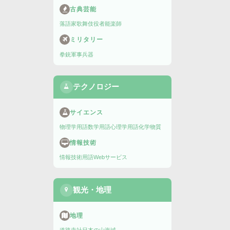
古典芸能
落語家
歌舞伎役者
能楽師
ミリタリー
拳銃
軍事兵器
テクノロジー
サイエンス
物理学用語
数学用語
心理学用語
化学物質
情報技術
情報技術用語
Webサービス
観光・地理
地理