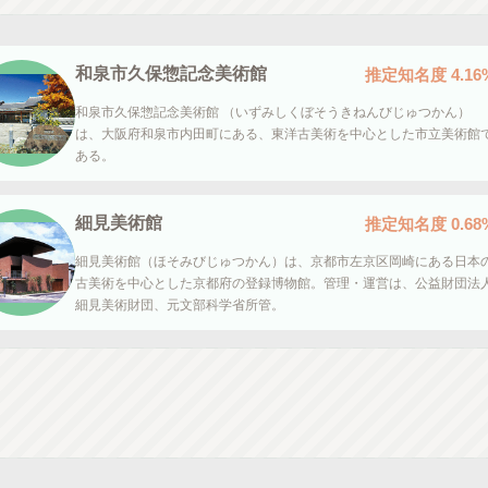
和泉市久保惣記念美術館
推定知名度
4.16
和泉市久保惣記念美術館 （いずみしくぼそうきねんびじゅつかん）
は、大阪府和泉市内田町にある、東洋古美術を中心とした市立美術館
ある。
細見美術館
推定知名度
0.68
細見美術館（ほそみびじゅつかん）は、京都市左京区岡崎にある日本
古美術を中心とした京都府の登録博物館。管理・運営は、公益財団法
細見美術財団、元文部科学省所管。