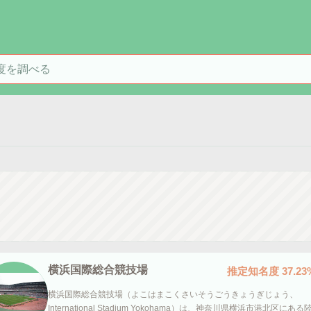
を検索
横浜国際総合競技場
推定知名度
37.23
横浜国際総合競技場（よこはまこくさいそうごうきょうぎじょう、
International Stadium Yokohama）は、神奈川県横浜市港北区にある