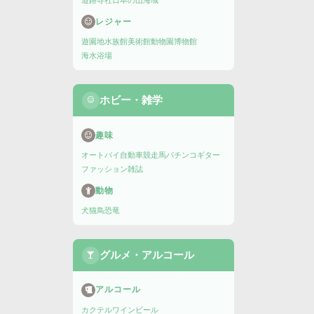
道路
寺社
日本の山
海域
レジャー
遊園地
水族館
美術館
動物園
博物館
海水浴場
ホビー・雑学
趣味
オートバイ
自動車
競走馬
パチンコ
ギター
ファッション雑誌
動物
犬
猫
鳥
恐竜
グルメ・アルコール
アルコール
カクテル
ワイン
ビール