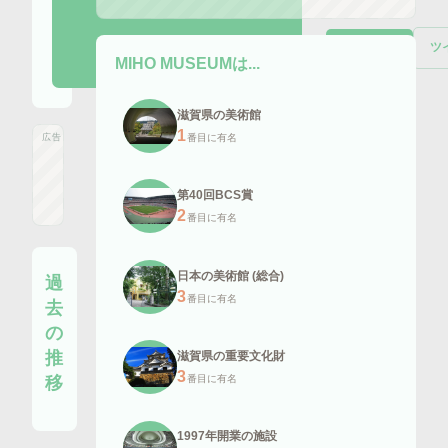
ツ
Wikipedia
MIHO MUSEUM
は...
滋賀県の美術館
1
番目に有名
広告
第40回BCS賞
2
番目に有名
日本の美術館 (総合)
過
3
番目に有名
去
の
推
滋賀県の重要文化財
3
移
番目に有名
1997年開業の施設