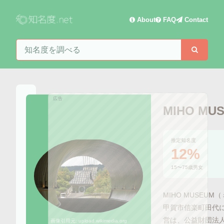
About
FAQ
Contact
知名度を検索
検索
広告
MIHO MU
推定知名度
12%
15〜75歳男女
MIHO MUSEU
甲賀市信楽町田代
営は、公益財団法
画像引用元:
upload.wikimedia.org