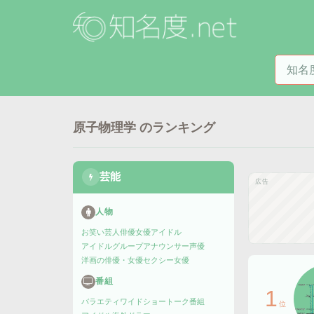
知名度
原子物理学
のランキング
芸能
広告
人物
お笑い芸人
俳優
女優
アイドル
アイドルグループ
アナウンサー
声優
洋画の俳優・女優
セクシー女優
番組
1
バラエティ
ワイドショー
トーク番組
位