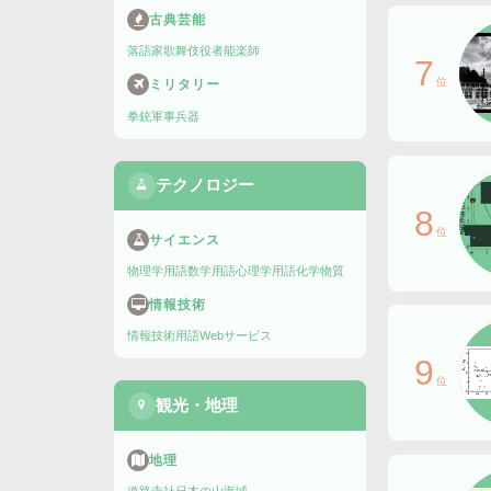
古典芸能
落語家
歌舞伎役者
能楽師
7
位
ミリタリー
拳銃
軍事兵器
テクノロジー
8
位
サイエンス
物理学用語
数学用語
心理学用語
化学物質
情報技術
情報技術用語
Webサービス
9
位
観光・地理
地理