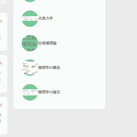
古典力学
%
状
位相場理論
%
物理学の概念
ペ
た
物理学の論文
%
原
原