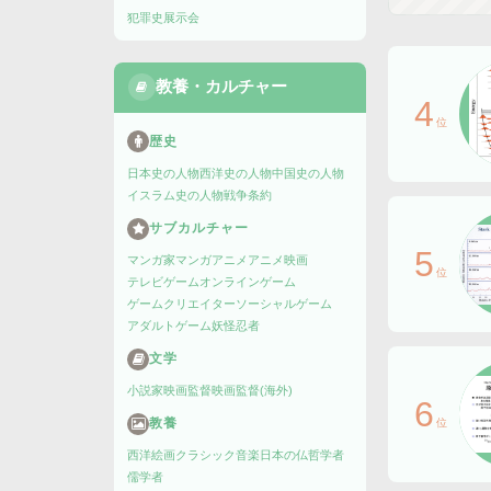
犯罪史
展示会
教養・カルチャー
4
位
歴史
日本史の人物
西洋史の人物
中国史の人物
イスラム史の人物
戦争
条約
サブカルチャー
5
マンガ家
マンガ
アニメ
アニメ映画
位
テレビゲーム
オンラインゲーム
ゲームクリエイター
ソーシャルゲーム
アダルトゲーム
妖怪
忍者
文学
小説家
映画監督
映画監督(海外)
6
教養
位
西洋絵画
クラシック音楽
日本の仏
哲学者
儒学者