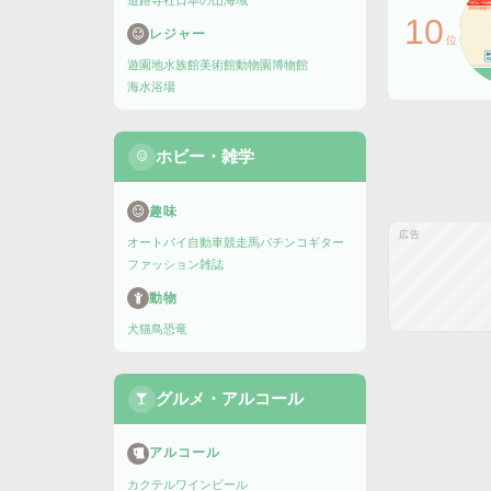
道路
寺社
日本の山
海域
10
レジャー
位
遊園地
水族館
美術館
動物園
博物館
海水浴場
ホビー・雑学
趣味
広告
オートバイ
自動車
競走馬
パチンコ
ギター
ファッション雑誌
動物
犬
猫
鳥
恐竜
グルメ・アルコール
アルコール
カクテル
ワイン
ビール