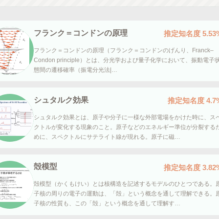
フランク＝コンドンの原理
推定知名度
5.53
フランク＝コンドンの原理（フランク＝コンドンのげんり、Franck–
Condon principle）とは、分光学および量子化学において、振動電子
態間の遷移確率（振電分光法|…
シュタルク効果
推定知名度
4.7
シュタルク効果とは、原子や分子に一様な外部電場をかけた時に、ス
クトルが変化する現象のこと。原子などのエネルギー準位が分裂する
めに、スペクトルにサテライト線が現れる。原子に磁…
殻模型
推定知名度
3.82
殻模型（かくもけい）とは核構造を記述するモデルのひとつである。
子核の周りの電子の運動は、「殻」という概念を通して理解できる。
子核の性質も、この「殻」という概念を通して理解す…