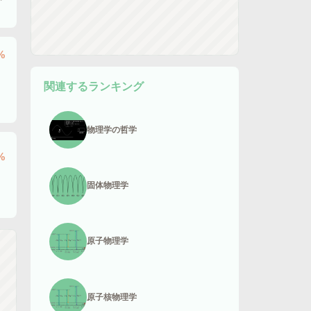
%
関連するランキング
物理学の哲学
%
固体物理学
原子物理学
原子核物理学