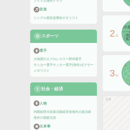
アイドル
海外ドラマ
音楽
シングル曲
音楽番組
ギタリスト
2
スポーツ
位
選手
大相撲力士
プロレスラー
野球選手
サッカー選手
サッカー選手(海外)
ボクサー
3
メダリスト
位
社会・経済
広告
人物
内閣総理大臣
政治家
経営者
海外の政治家
海外の国家元首
出来事