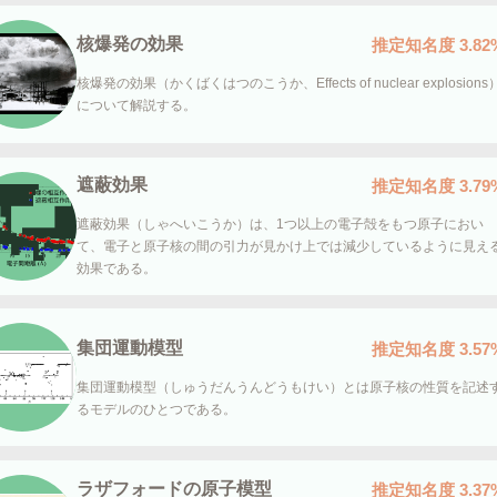
核爆発の効果
推定知名度
3.82
核爆発の効果（かくばくはつのこうか、Effects of nuclear explosions
について解説する。
遮蔽効果
推定知名度
3.79
遮蔽効果（しゃへいこうか）は、1つ以上の電子殻をもつ原子におい
て、電子と原子核の間の引力が見かけ上では減少しているように見え
効果である。
集団運動模型
推定知名度
3.57
集団運動模型（しゅうだんうんどうもけい）とは原子核の性質を記述
るモデルのひとつである。
ラザフォードの原子模型
推定知名度
3.37