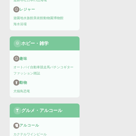
道路
寺社
日本の山
海域
レジャー
遊園地
水族館
美術館
動物園
博物館
海水浴場
ホビー・雑学
趣味
オートバイ
自動車
競走馬
パチンコ
ギター
ファッション雑誌
動物
犬
猫
鳥
恐竜
グルメ・アルコール
アルコール
カクテル
ワイン
ビール