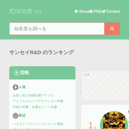
About
FAQ
Contact
知名度を検索
検索
サンセイR&D
のランキング
芸能
広告
人物
お笑い芸人
俳優
女優
アイドル
アイドルグループ
アナウンサー
声優
洋画の俳優・女優
セクシー女優
番組
1
バラエティ
ワイドショー
トーク番組
位