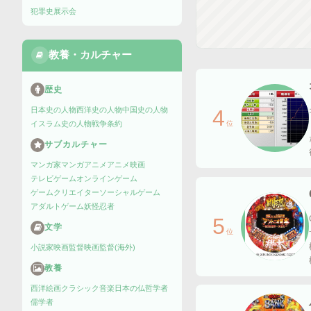
犯罪史
展示会
教養・カルチャー
歴史
日本史の人物
西洋史の人物
中国史の人物
4
イスラム史の人物
戦争
条約
位
サブカルチャー
マンガ家
マンガ
アニメ
アニメ映画
テレビゲーム
オンラインゲーム
ゲームクリエイター
ソーシャルゲーム
アダルトゲーム
妖怪
忍者
5
文学
位
小説家
映画監督
映画監督(海外)
教養
西洋絵画
クラシック音楽
日本の仏
哲学者
儒学者