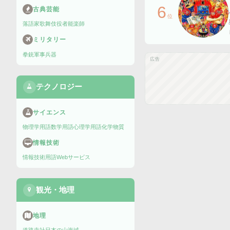
6
古典芸能
位
落語家
歌舞伎役者
能楽師
ミリタリー
拳銃
軍事兵器
広告
テクノロジー
サイエンス
物理学用語
数学用語
心理学用語
化学物質
情報技術
情報技術用語
Webサービス
観光・地理
地理