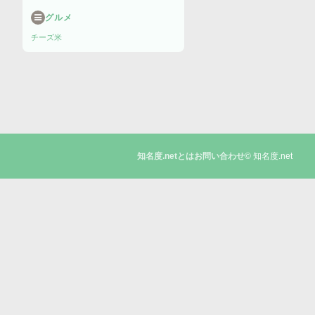
グルメ
チーズ
米
© 知名度.net
知名度.netとは
お問い合わせ