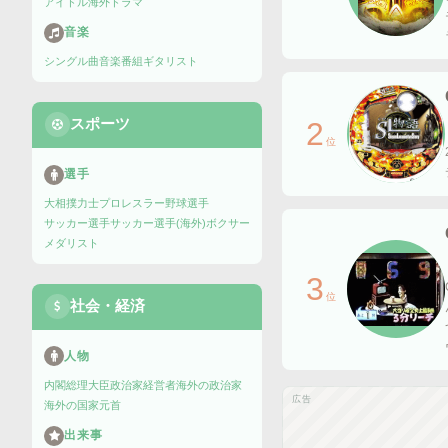
アイドル
海外ドラマ
音楽
シングル曲
音楽番組
ギタリスト
スポーツ
2
位
選手
大相撲力士
プロレスラー
野球選手
サッカー選手
サッカー選手(海外)
ボクサー
メダリスト
3
位
社会・経済
人物
内閣総理大臣
政治家
経営者
海外の政治家
広告
海外の国家元首
出来事