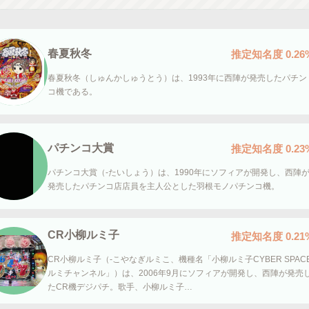
春夏秋冬
推定知名度
0.26
春夏秋冬（しゅんかしゅうとう）は、1993年に西陣が発売したパチン
コ機である。
パチンコ大賞
推定知名度
0.23
パチンコ大賞（-たいしょう）は、1990年にソフィアが開発し、西陣
発売したパチンコ店店員を主人公とした羽根モノパチンコ機。
CR小柳ルミ子
推定知名度
0.21
CR小柳ルミ子（-こやなぎルミこ、機種名「小柳ルミ子CYBER SPAC
ルミチャンネル」）は、2006年9月にソフィアが開発し、西陣が発売
たCR機デジパチ。歌手、小柳ルミ子…