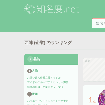
知名度
西陣 (企業)
のランキング
芸能
広告
人物
お笑い芸人
俳優
女優
アイドル
アイドルグループ
アナウンサー
声優
洋画の俳優・女優
セクシー女優
番組
1
バラエティ
ワイドショー
トーク番組
位