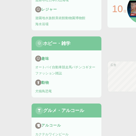
道路
寺社
日本の山
海域
10
レジャー
位
遊園地
水族館
美術館
動物園
博物館
海水浴場
ホビー・雑学
趣味
広告
オートバイ
自動車
競走馬
パチンコ
ギター
ファッション雑誌
動物
犬
猫
鳥
恐竜
グルメ・アルコール
アルコール
カクテル
ワイン
ビール