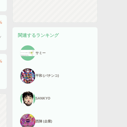
%
関連するランキング
プ
サミー
%
平和 (パチンコ)
SANKYO
西陣 (企業)