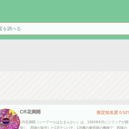
を検索
CR花満開
推定知名度
0.52
CR花満開（シーアールはなまんかい）は、1993年6月にソフィアが開
発し、西陣が販売したCRデジパチ。CR機の黎明期の機種で、西陣の