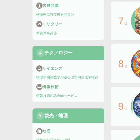
古典芸能
落語家
歌舞伎役者
能楽師
7
位
ミリタリー
拳銃
軍事兵器
テクノロジー
8
位
サイエンス
物理学用語
数学用語
心理学用語
化学物質
情報技術
情報技術用語
Webサービス
9
位
観光・地理
地理