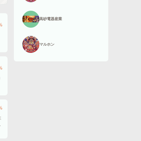
高砂電器産業
%
マルホン
%
が
%
E
し