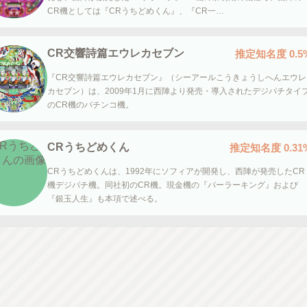
CR機としては『CRうちどめくん』、『CR一…
CR交響詩篇エウレカセブン
推定知名度
0.5
『CR交響詩篇エウレカセブン』（シーアールこうきょうしへんエウレ
カセブン）は、2009年1月に西陣より発売・導入されたデジパチタイ
のCR機のパチンコ機。
CRうちどめくん
推定知名度
0.31
CRうちどめくんは、1992年にソフィアが開発し、西陣が発売したCR
機デジパチ機。同社初のCR機。現金機の『パーラーキング』および
『銀玉人生』も本項で述べる。