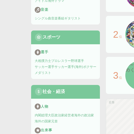
アイドル
海外ドラマ
音楽
シングル曲
音楽番組
ギタリスト
2
スポーツ
位
選手
大相撲力士
プロレスラー
野球選手
サッカー選手
サッカー選手(海外)
ボクサー
3
メダリスト
位
社会・経済
広告
人物
内閣総理大臣
政治家
経営者
海外の政治家
海外の国家元首
出来事