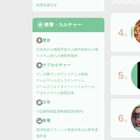
犯罪史
展示会
教養・カルチャー
4
位
歴史
日本史の人物
西洋史の人物
中国史の人物
イスラム史の人物
戦争
条約
サブカルチャー
5
マンガ家
マンガ
アニメ
アニメ映画
位
テレビゲーム
オンラインゲーム
ゲームクリエイター
ソーシャルゲーム
アダルトゲーム
妖怪
忍者
文学
小説家
映画監督
映画監督(海外)
6
教養
位
西洋絵画
クラシック音楽
日本の仏
哲学者
儒学者