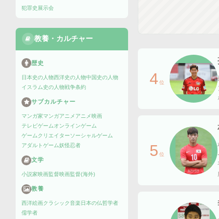
犯罪史
展示会
教養・カルチャー
歴史
4
日本史の人物
西洋史の人物
中国史の人物
位
イスラム史の人物
戦争
条約
サブカルチャー
マンガ家
マンガ
アニメ
アニメ映画
テレビゲーム
オンラインゲーム
ゲームクリエイター
ソーシャルゲーム
5
アダルトゲーム
妖怪
忍者
位
文学
小説家
映画監督
映画監督(海外)
教養
西洋絵画
クラシック音楽
日本の仏
哲学者
儒学者