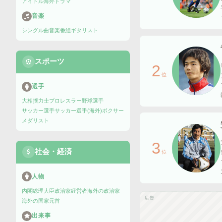
アイドル
海外ドラマ
音楽
シングル曲
音楽番組
ギタリスト
スポーツ
2
位
選手
大相撲力士
プロレスラー
野球選手
サッカー選手
サッカー選手(海外)
ボクサー
メダリスト
3
社会・経済
位
人物
内閣総理大臣
政治家
経営者
海外の政治家
広告
海外の国家元首
出来事