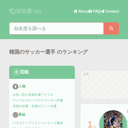
About
FAQ
Contact
知名度を検索
検索
韓国のサッカー選手
のランキング
芸能
広告
人物
お笑い芸人
俳優
女優
アイドル
アイドルグループ
アナウンサー
声優
洋画の俳優・女優
セクシー女優
番組
1
バラエティ
ワイドショー
トーク番組
位