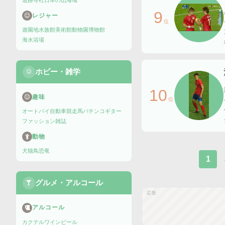
道路
寺社
日本の山
海域
9
レジャー
位
遊園地
水族館
美術館
動物園
博物館
海水浴場
ホビー・雑学
10
趣味
位
オートバイ
自動車
競走馬
パチンコ
ギター
ファッション雑誌
動物
犬
猫
鳥
恐竜
1
グルメ・アルコール
広告
アルコール
カクテル
ワイン
ビール