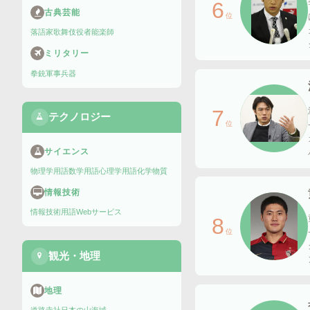
6
古典芸能
位
落語家
歌舞伎役者
能楽師
ミリタリー
拳銃
軍事兵器
7
テクノロジー
位
サイエンス
物理学用語
数学用語
心理学用語
化学物質
情報技術
情報技術用語
Webサービス
8
位
観光・地理
地理