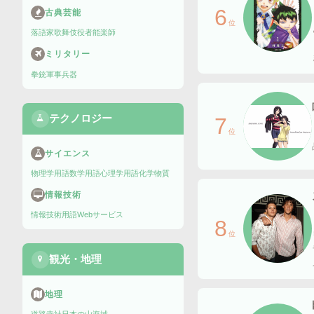
6
古典芸能
位
落語家
歌舞伎役者
能楽師
ミリタリー
拳銃
軍事兵器
テクノロジー
7
位
サイエンス
物理学用語
数学用語
心理学用語
化学物質
情報技術
情報技術用語
Webサービス
8
位
観光・地理
地理