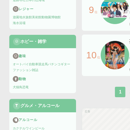
道路
寺社
日本の山
海域
9
レジャー
位
遊園地
水族館
美術館
動物園
博物館
海水浴場
ホビー・雑学
10
趣味
位
オートバイ
自動車
競走馬
パチンコ
ギター
ファッション雑誌
動物
犬
猫
鳥
恐竜
1
グルメ・アルコール
広告
アルコール
カクテル
ワイン
ビール