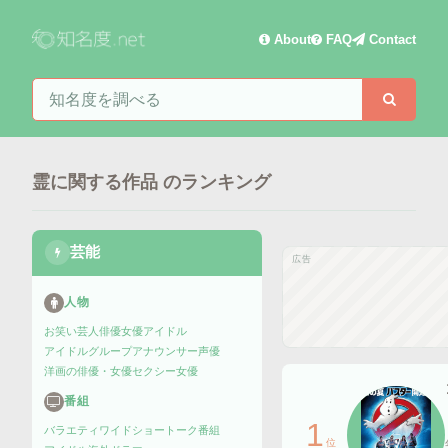
About
FAQ
Contact
知名度を検索
検索
霊に関する作品
のランキング
芸能
広告
人物
お笑い芸人
俳優
女優
アイドル
アイドルグループ
アナウンサー
声優
洋画の俳優・女優
セクシー女優
番組
1
バラエティ
ワイドショー
トーク番組
位