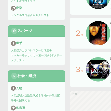
アイドル
海外ドラマ
音楽
シングル曲
音楽番組
ギタリスト
スポーツ
2
位
選手
大相撲力士
プロレスラー
野球選手
サッカー選手
サッカー選手(海外)
ボクサー
メダリスト
3
位
社会・経済
人物
広告
内閣総理大臣
政治家
経営者
海外の政治家
海外の国家元首
出来事