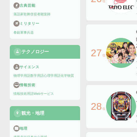
位
古典芸能
落語家
歌舞伎役者
能楽師
ミリタリー
拳銃
軍事兵器
27
テクノロジー
位
サイエンス
物理学用語
数学用語
心理学用語
化学物質
情報技術
情報技術用語
Webサービス
28
位
観光・地理
地理