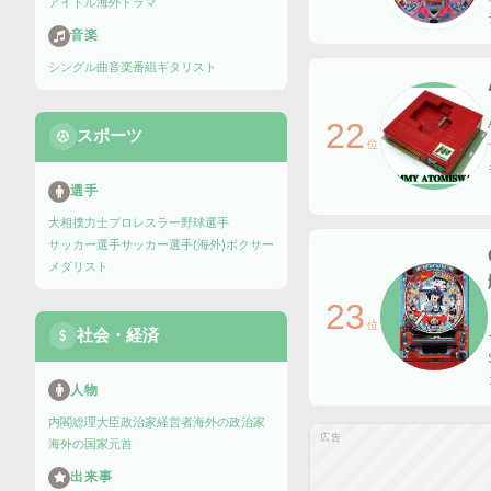
アイドル
海外ドラマ
音楽
シングル曲
音楽番組
ギタリスト
22
スポーツ
位
選手
大相撲力士
プロレスラー
野球選手
サッカー選手
サッカー選手(海外)
ボクサー
メダリスト
23
位
社会・経済
人物
内閣総理大臣
政治家
経営者
海外の政治家
広告
海外の国家元首
出来事