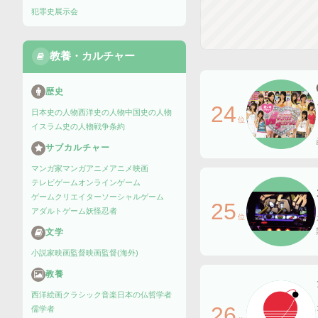
犯罪史
展示会
教養・カルチャー
歴史
24
日本史の人物
西洋史の人物
中国史の人物
位
イスラム史の人物
戦争
条約
サブカルチャー
マンガ家
マンガ
アニメ
アニメ映画
テレビゲーム
オンラインゲーム
ゲームクリエイター
ソーシャルゲーム
25
アダルトゲーム
妖怪
忍者
位
文学
小説家
映画監督
映画監督(海外)
教養
西洋絵画
クラシック音楽
日本の仏
哲学者
26
儒学者