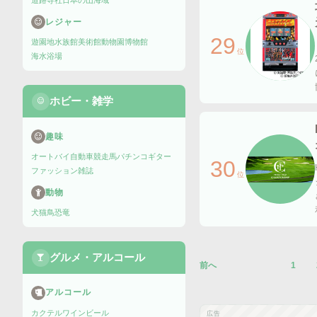
道路
寺社
日本の山
海域
レジャー
29
遊園地
水族館
美術館
動物園
博物館
位
海水浴場
ホビー・雑学
趣味
オートバイ
自動車
競走馬
パチンコ
ギター
30
ファッション雑誌
位
動物
犬
猫
鳥
恐竜
グルメ・アルコール
前へ
1
アルコール
カクテル
ワイン
ビール
広告