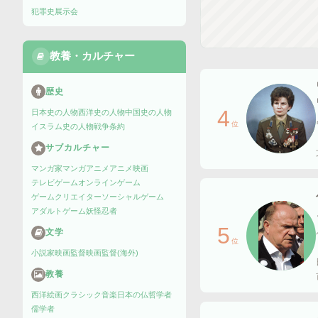
犯罪史
展示会
教養・カルチャー
歴史
4
日本史の人物
西洋史の人物
中国史の人物
位
イスラム史の人物
戦争
条約
サブカルチャー
マンガ家
マンガ
アニメ
アニメ映画
テレビゲーム
オンラインゲーム
ゲームクリエイター
ソーシャルゲーム
アダルトゲーム
妖怪
忍者
5
文学
位
小説家
映画監督
映画監督(海外)
教養
西洋絵画
クラシック音楽
日本の仏
哲学者
儒学者