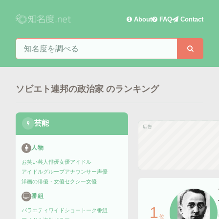
About
FAQ
Contact
知名度を検索
検索
ソビエト連邦の政治家
のランキング
芸能
広告
人物
お笑い芸人
俳優
女優
アイドル
アイドルグループ
アナウンサー
声優
洋画の俳優・女優
セクシー女優
番組
1
バラエティ
ワイドショー
トーク番組
位