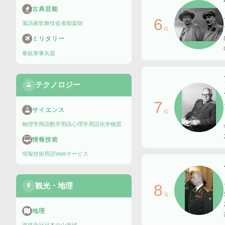
古典芸能
6
落語家
歌舞伎役者
能楽師
位
ミリタリー
拳銃
軍事兵器
テクノロジー
7
サイエンス
位
物理学用語
数学用語
心理学用語
化学物質
情報技術
情報技術用語
Webサービス
観光・地理
8
位
地理