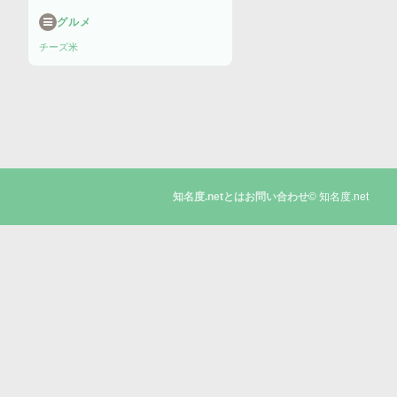
グルメ
チーズ
米
© 知名度.net
知名度.netとは
お問い合わせ