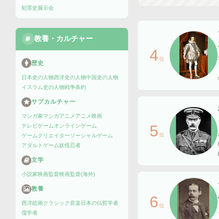
犯罪史
展示会
教養・カルチャー
4
位
歴史
日本史の人物
西洋史の人物
中国史の人物
イスラム史の人物
戦争
条約
サブカルチャー
マンガ家
マンガ
アニメ
アニメ映画
5
テレビゲーム
オンラインゲーム
位
ゲームクリエイター
ソーシャルゲーム
アダルトゲーム
妖怪
忍者
文学
小説家
映画監督
映画監督(海外)
教養
6
西洋絵画
クラシック音楽
日本の仏
哲学者
位
儒学者