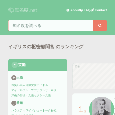
About
FAQ
Contact
知名度を検索
検索
イギリスの枢密顧問官
のランキング
芸能
広告
人物
お笑い芸人
俳優
女優
アイドル
アイドルグループ
アナウンサー
声優
洋画の俳優・女優
セクシー女優
番組
1
バラエティ
ワイドショー
トーク番組
位