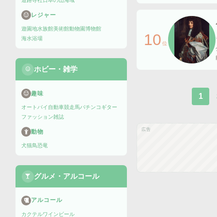
道路
寺社
日本の山
海域
レジャー
遊園地
水族館
美術館
動物園
博物館
10
海水浴場
位
ホビー・雑学
趣味
1
オートバイ
自動車
競走馬
パチンコ
ギター
ファッション雑誌
広告
動物
犬
猫
鳥
恐竜
グルメ・アルコール
アルコール
カクテル
ワイン
ビール