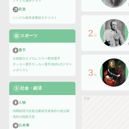
アイドル
海外ドラマ
音楽
シングル曲
音楽番組
ギタリスト
2
スポーツ
位
選手
大相撲力士
プロレスラー
野球選手
サッカー選手
サッカー選手(海外)
ボクサー
3
メダリスト
位
社会・経済
広告
人物
内閣総理大臣
政治家
経営者
海外の政治家
海外の国家元首
出来事