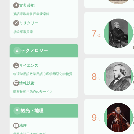
古典芸能
落語家
歌舞伎役者
能楽師
ミリタリー
7
拳銃
軍事兵器
位
テクノロジー
サイエンス
8
物理学用語
数学用語
心理学用語
化学物質
位
情報技術
情報技術用語
Webサービス
観光・地理
9
位
地理