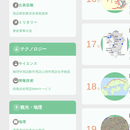
位
古典芸能
落語家
歌舞伎役者
能楽師
ミリタリー
拳銃
軍事兵器
17
位
テクノロジー
サイエンス
物理学用語
数学用語
心理学用語
化学物質
情報技術
18
位
情報技術用語
Webサービス
観光・地理
地理
19