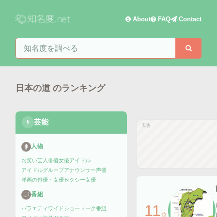
About
FAQ
Contact
知名度を検索
検索
日本の道
のランキング
芸能
広告
人物
お笑い芸人
俳優
女優
アイドル
アイドルグループ
アナウンサー
声優
洋画の俳優・女優
セクシー女優
番組
11
バラエティ
ワイドショー
トーク番組
位