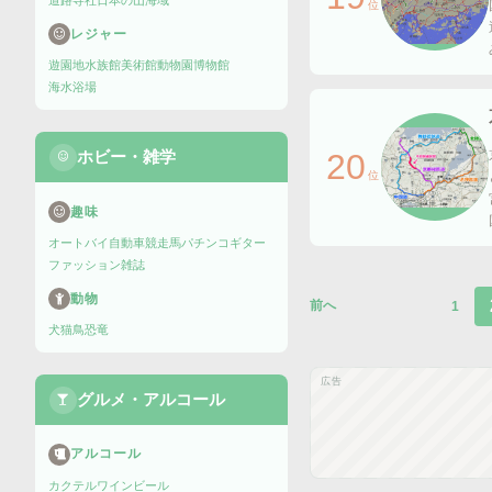
道路
寺社
日本の山
海域
位
レジャー
遊園地
水族館
美術館
動物園
博物館
海水浴場
ホビー・雑学
20
位
趣味
オートバイ
自動車
競走馬
パチンコ
ギター
ファッション雑誌
動物
前へ
1
犬
猫
鳥
恐竜
広告
グルメ・アルコール
アルコール
カクテル
ワイン
ビール