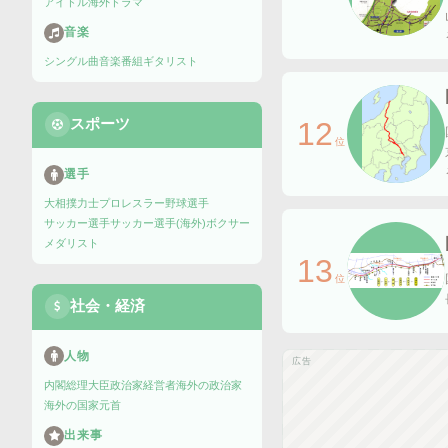
アイドル
海外ドラマ
音楽
シングル曲
音楽番組
ギタリスト
スポーツ
12
位
選手
大相撲力士
プロレスラー
野球選手
サッカー選手
サッカー選手(海外)
ボクサー
メダリスト
13
位
社会・経済
人物
広告
内閣総理大臣
政治家
経営者
海外の政治家
海外の国家元首
出来事