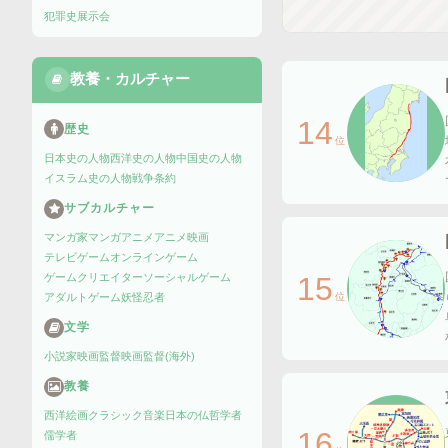
犯罪史
展示会
教養・カルチャー
14
歴史
位
日本史の人物
西洋史の人物
中国史の人物
イスラム史の人物
戦争
条約
サブカルチャー
マンガ家
マンガ
アニメ
アニメ映画
テレビゲーム
オンラインゲーム
15
ゲームクリエイター
ソーシャルゲーム
位
アダルトゲーム
妖怪
忍者
文学
小説家
映画監督
映画監督(海外)
教養
西洋絵画
クラシック音楽
日本の仏
哲学者
16
儒学者