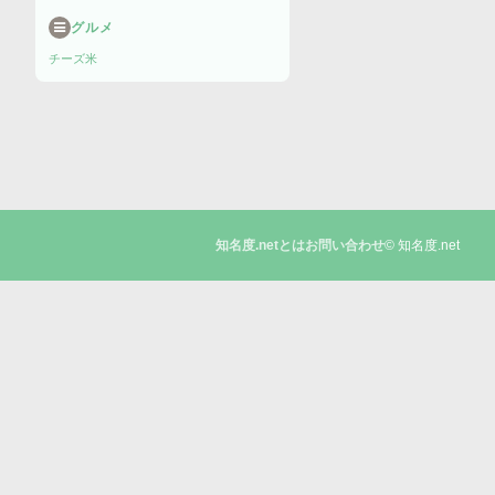
グルメ
チーズ
米
© 知名度.net
知名度.netとは
お問い合わせ