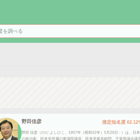
を検索
野田佳彦
推定知名度
62.12
野田 佳彦（のだ よしひこ、1957年（昭和32年）5月20日 - ）は、日本
の政治家。民進党所属の衆議院議員。民進党最高顧問。千葉県議会議