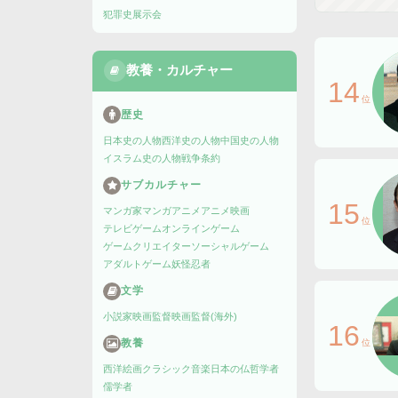
犯罪史
展示会
教養・カルチャー
14
位
歴史
日本史の人物
西洋史の人物
中国史の人物
イスラム史の人物
戦争
条約
サブカルチャー
15
マンガ家
マンガ
アニメ
アニメ映画
位
テレビゲーム
オンラインゲーム
ゲームクリエイター
ソーシャルゲーム
アダルトゲーム
妖怪
忍者
文学
小説家
映画監督
映画監督(海外)
16
教養
位
西洋絵画
クラシック音楽
日本の仏
哲学者
儒学者