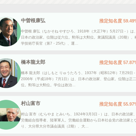
中曽根康弘
推定知名度
59.49
中曽根 康弘（なかそね やすひろ、1918年（大正7年）5月27日 - ）は
日本の政治家。位階は従六位。勲等は大勲位。衆議院議員（20期）、
学技術庁長官（第7・25代）、運…
橋本龍太郎
推定知名度
57.87
橋本 龍太郎（はしもと りゅうたろう、1937年（昭和12年）7月29日 -
2006年（平成18年）7月1日）は、日本の政治家、登山家。位階は正
位。勲等は大勲位。学位は政治…
村山富市
推定知名度
55.97
村山 富市（むらやま とみいち、1924年3月3日 - ）は、日本の政治家
労働組合指導者、陸軍軍人。労働組合運動から日本社会党の政治家と
り、大分県大分市議会議員（2期）、大…