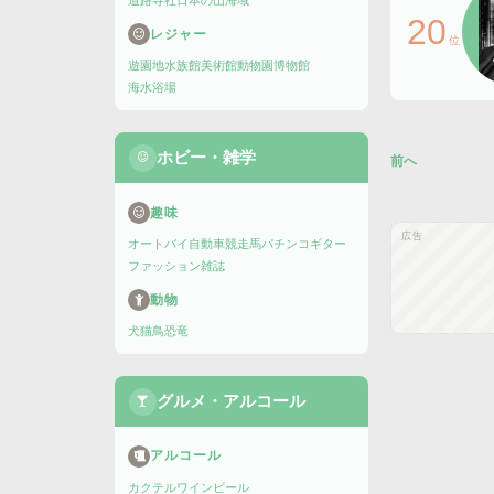
道路
寺社
日本の山
海域
20
レジャー
位
遊園地
水族館
美術館
動物園
博物館
海水浴場
ホビー・雑学
前へ
趣味
広告
オートバイ
自動車
競走馬
パチンコ
ギター
ファッション雑誌
動物
犬
猫
鳥
恐竜
グルメ・アルコール
アルコール
カクテル
ワイン
ビール