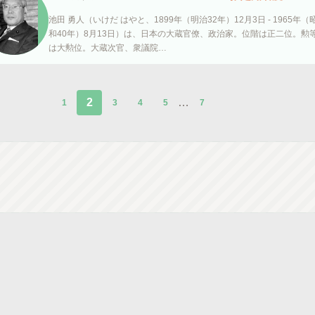
池田 勇人（いけだ はやと、1899年（明治32年）12月3日 - 1965年（
和40年）8月13日）は、日本の大蔵官僚、政治家。位階は正二位。勲
は大勲位。大蔵次官、衆議院…
2
…
1
3
4
5
7