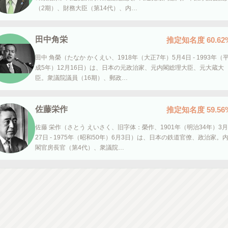
（2期）、財務大臣（第14代）、内…
田中角栄
推定知名度
60.62
田中 角榮（たなか かくえい、1918年（大正7年）5月4日 - 1993年（
成5年）12月16日）は、日本の元政治家、元内閣総理大臣、元大蔵大
臣。衆議院議員（16期）、郵政…
佐藤栄作
推定知名度
59.56
佐藤 栄作（さとう えいさく、旧字体：榮作、1901年（明治34年）3月
27日 - 1975年（昭和50年）6月3日）は、日本の鉄道官僚、政治家。
閣官房長官（第4代）、衆議院…