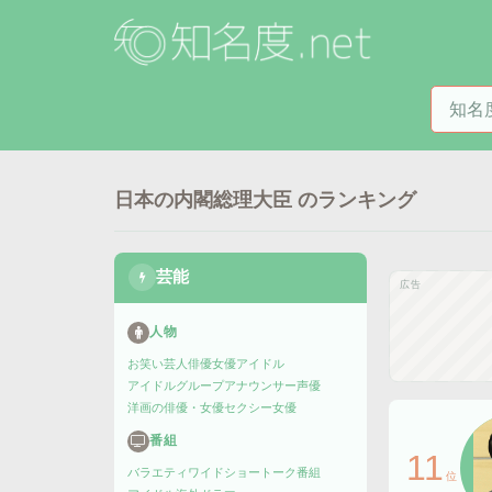
知名度
日本の内閣総理大臣
のランキング
芸能
広告
人物
お笑い芸人
俳優
女優
アイドル
アイドルグループ
アナウンサー
声優
洋画の俳優・女優
セクシー女優
番組
11
バラエティ
ワイドショー
トーク番組
位