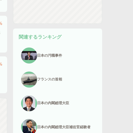
%
平
関連するランキング
日本の汚職事件
%
フランスの首相
内
日本の内閣総理大臣
日本の内閣総理大臣補佐官経験者