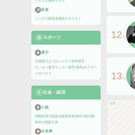
アイドル
海外ドラマ
音楽
シングル曲
音楽番組
ギタリスト
12
スポーツ
位
選手
大相撲力士
プロレスラー
野球選手
サッカー選手
サッカー選手(海外)
ボクサー
13
メダリスト
位
社会・経済
広告
人物
内閣総理大臣
政治家
経営者
海外の政治家
海外の国家元首
出来事