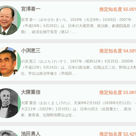
宮澤喜一
推定知名度
55.05
宮澤 喜一（みやざわ きいち、1919年（大正8年）10月8日 - 2007年
（平成19年）6月28日）は、日本の大蔵官僚、政治家。参議院議員（2
期）、経済企画庁長官（第12・…
小渕恵三
推定知名度
54.58
小渕 恵三（おぶち けいぞう、1937年（昭和12年）6月25日 - 2000年
（平成12年）5月14日）は、日本の政治家。位階は正二位。勲等は大
位。学位は政治学修士（早稲田…
大隈重信
推定知名度
53.06
大隈 重信（おおくま しげのぶ、天保9年2月16日（1838年3月11日） -
大正11年（1922年）1月10日）は、日本の武士（佐賀藩士）、政治
家、教育者。位階勲等爵位は従…
池田勇人
推定知名度
52.42