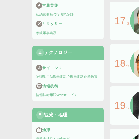
古典芸能
落語家
歌舞伎役者
能楽師
17
位
ミリタリー
拳銃
軍事兵器
テクノロジー
18
位
サイエンス
物理学用語
数学用語
心理学用語
化学物質
情報技術
情報技術用語
Webサービス
19
位
観光・地理
地理