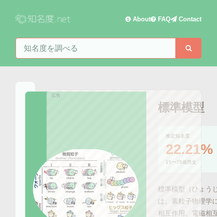
About
FAQ
Contact
知名度を検索
検索
広告
標準模型
推定知名度
22.21%
15〜75歳男女
標準模型（ひょうじ
は、素粒子物理学
相互作用、電磁相