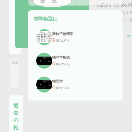
を記述するための
画像引用元:
higgstan.com
（ひょうじゅんり
標準模型
は...
うじゅんモデル）
素粒子物理学
ツ
Wikipedia
1
番目に有名
物理学用語
広告
4
番目に有名
物理学
4
番目に有名
過
去
の
推