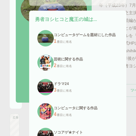
年（平成23年）7
された山田孝之主
勇者ヨシヒコと魔王の城
は...
ジョン制作。続編が2
放送されることが発
画像引用元:
livedoor.blogimg.jp
コンピュータゲームを題材にした作品
続編のタイトルを
1
番目に有名
することが公式HPにて発
tokyo.co.jp/y
ストから100年後が
芸術に関する作品
2
章となる『勇者ヨ
番目に有名
が発表された。
ドラマ24
3
ツ
Wikipedia
番目に有名
コンピュータに関する作品
4
番目に有名
広告
ソコアゲ★ナイト