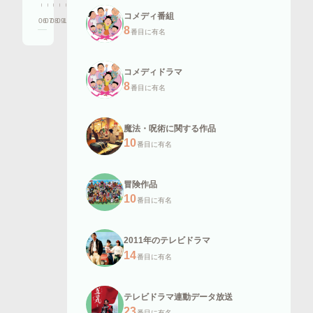
–
–
–
–
–
コメディ番組
06
07
08
09
10
11
12
13
14
15
16
8
番目に有名
コメディドラマ
8
番目に有名
魔法・呪術に関する作品
10
番目に有名
冒険作品
10
番目に有名
2011年のテレビドラマ
14
番目に有名
テレビドラマ連動データ放送
23
番目に有名