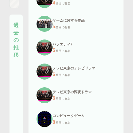
4
番目に有名
ゲームに関する作品
過
5
番目に有名
去
の
バラエティ7
推
5
番目に有名
移
テレビ東京のテレビドラマ
6
番目に有名
テレビ東京の深夜ドラマ
6
番目に有名
36.31
34.63
32.56
31.39
28.52
コンピュータゲーム
21.53
8
番目に有名