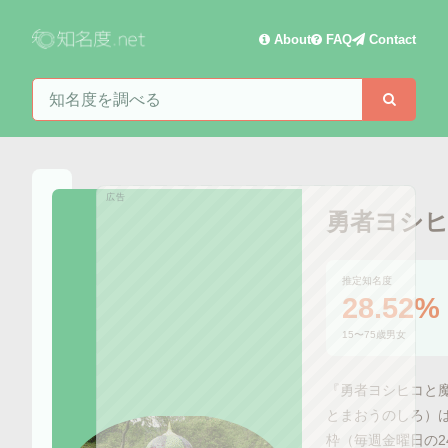
About
FAQ
Contact
知名度を検索
検索
広告
勇者ヨシ
推定知名度
28.52%
15〜75歳男女
『勇者ヨシヒコと
とまおうのしろ）は
枠（毎週金曜日の24:1