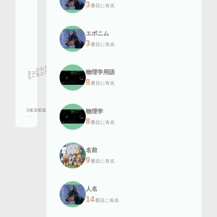
3
番目に有名
エポニム
3
番目に有名
24.35
24.05
22.71
21.85
21.37
物理学用語
20.12
21.1
19.47
19.24
18.62
19
8
番目に有名
06
07
08
09
10
11
12
13
14
15
16
物理学
8
番目に有名
名前
9
番目に有名
人名
14
番目に有名