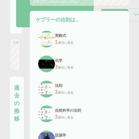
画像引用元:
www.hyogo-c.ed.jp
ツ
Wikipedia
ケプラーの法則
は...
実験式
1
番目に有名
広告
化学
3
番目に有名
法則
過
3
番目に有名
去
の
推
自然科学の法則
3
移
番目に有名
語源学