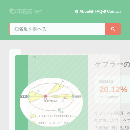
About
FAQ
Contact
知名度を検索
検索
広告
ケプラー
推定知名度
20.12%
15〜75歳男女
ケプラーの法則（ケ
年にヨハネス・ケ
の運動に関する法